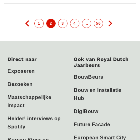
1
2
3
4
…
56
Direct naar
Ook van Royal Dutch
Jaarbeurs
Exposeren
BouwBeurs
Bezoeken
Bouw en Installatie
Maatschappelijke
Hub
impact
DigiBouw
Helder! interviews op
Future Facade
Spotify
European Smart City
Bureau Stoer op