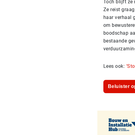
Toch blijft z
Ze reist graag
haar verhaal 
om bewustere 
boodschap aan
bestaande gew
verduurzaming 
Lees ook:
‘Sto
Beluister o