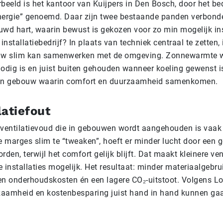
eeld is het kantoor van Kuijpers in Den Bosch, door het bedr
ergie” genoemd. Daar zijn twee bestaande panden verbond
uwd hart, waarin bewust is gekozen voor zo min mogelijk ins
installatiebedrijf? In plaats van techniek centraal te zetten,
uw slim kan samenwerken met de omgeving. Zonnewarmte w
odig is en juist buiten gehouden wanneer koeling gewenst i
 een gebouw waarin comfort en duurzaamheid samenkomen.
latiefout
ventilatievoud die in gebouwen wordt aangehouden is vaak
e marges slim te “tweaken”, hoeft er minder lucht door een
den, terwijl het comfort gelijk blijft. Dat maakt kleinere ve
installaties mogelijk. Het resultaat: minder materiaalgebrui
 en onderhoudskosten én een lagere CO₂-uitstoot. Volgens Lo
zaamheid en kostenbesparing juist hand in hand kunnen ga