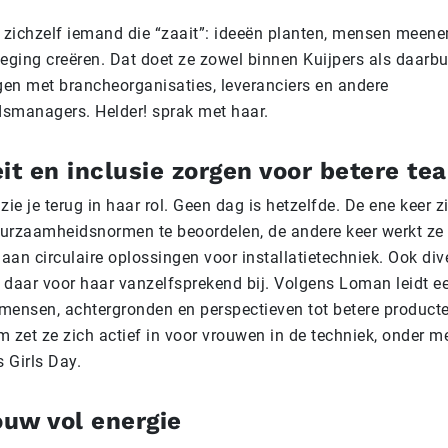
ichzelf iemand die “zaait”: ideeën planten, mensen meen
eging creëren. Dat doet ze zowel binnen Kuijpers als daarbui
n met brancheorganisaties, leveranciers en andere
smanagers. Helder! sprak met haar.
eit en inclusie zorgen voor betere te
 zie je terug in haar rol. Geen dag is hetzelfde. De ene keer z
urzaamheidsnormen te beoordelen, de andere keer werkt z
aan circulaire oplossingen voor installatietechniek. Ook dive
n daar voor haar vanzelfsprekend bij. Volgens Loman leidt e
 mensen, achtergronden en perspectieven tot betere producte
 zet ze zich actief in voor vrouwen in de techniek, onder me
s Girls Day.
uw vol energie