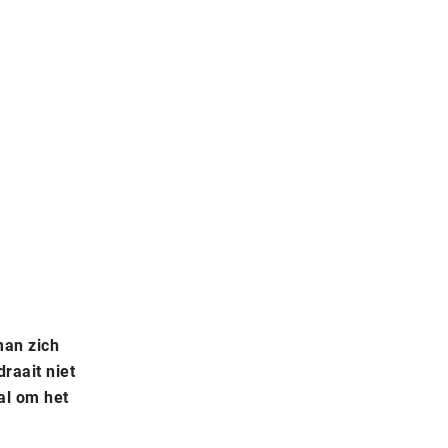
man zich
raait niet
al om het