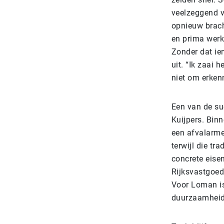
veelzeggend v
opnieuw bracht
en prima werkt
Zonder dat i
uit. “Ik zaai h
niet om erken
Een van de su
Kuijpers. Bin
een afvalarme
terwijl die tr
concrete eise
Rijksvastgoed
Voor Loman is
duurzaamheid