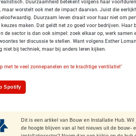
e realistisch. Duurzaamheid betekent volgens haar voortdure
, maar worstelt ook met de impact daarvan. Juist die eerlij
geloofwaardig. Duurzaam leven draait voor haar niet om per
keuzes maken. Dat geldt net zo goed voor bedrijven. Haar b
 de sector is dan ook simpel: zoek elkaar op, werk samen 
oontes ter discussie te stellen. Want volgens Esther Loman
niet bij techniek, maar bij anders leren kijken.
p met te veel zonnepanelen en te krachtige ventilatie!’
p Spotify
Dit is een artikel van Bouw en Installatie Hub. Wil
de hoogte blijven van al het nieuws uit de bouw- 
installatiesector? Neem dan een kijkje op de hub 