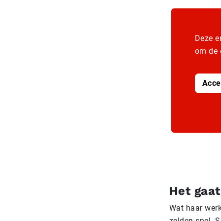
Deze e
om de 
Acce
Het gaa
Wat haar werk
zelden snel. S