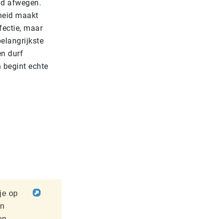
nd afwegen.
kheid maakt
fectie, maar
elangrijkste
en durf
 begint echte
 je op
en
en