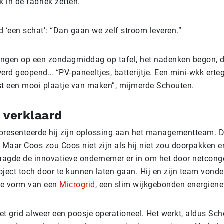
 in de fabriek zetten.”
 ‘een schat’: “Dan gaan we zelf stroom leveren.”
ingen op een zondagmiddag op tafel, het nadenken begon, 
erd geopend… “PV-paneeltjes, batterijtje. Een mini-wkk ert
est een mooi plaatje van maken”, mijmerde Schouten.
 verklaard
 presenteerde hij zijn oplossing aan het managementteam. D
 Maar Coos zou Coos niet zijn als hij niet zou doorpakken en
slaagde de innovatieve ondernemer er in om het door netcong
oject toch door te kunnen laten gaan. Hij en zijn team vond
de vorm van een
Microgrid
, een slim wijkgebonden energiene
et grid alweer een poosje operationeel. Het werkt, aldus Sc