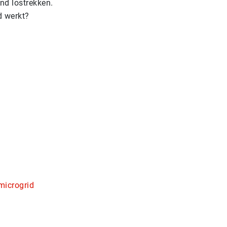
nd lostrekken.
d werkt?
microgrid