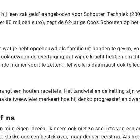
g hij ‘een zak geld’ aangeboden voor Schouten Techniek (28
r 80 miljoen euro), zegt de 62-jarige Coos Schouten op he
e wat je hebt opgebouwd als familie uit handen te geven, voe
k ook gewoon de overtuiging dat wij de kracht hebben om dit 
nde manier voort te zetten. Het werk is daarnaast ook te leu
ngt een houten racefiets. Het tandwiel en de ketting zijn w
akte tweewieler markeert hoe hij denkt: progressief en dwars
f na
n mijn eigen ideeën. Ik neem ook niet zo snel iets van een 
t klakkeloos een bestek over, maar denken eerst na. Als het 