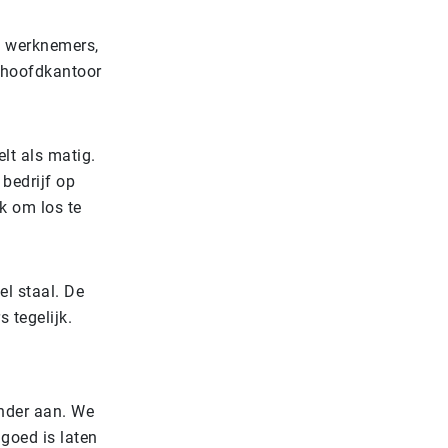
0 werknemers,
t hoofdkantoor
lt als matig.
bedrijf op
k om los te
el staal. De
 tegelijk.
ander aan. We
goed is laten