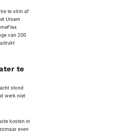
ie te slim af
 Met Ursem
omeFlex
age van 200
adrukt
ater te
racht stond
at werk niet
aste kosten in
t zomaar even