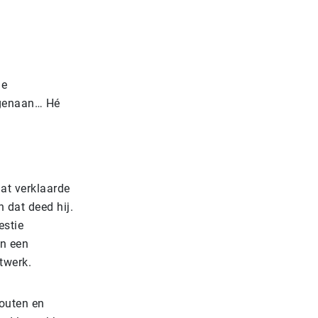
de
egenaan… Hé
at verklaarde
 dat deed hij.
estie
en een
twerk.
houten en