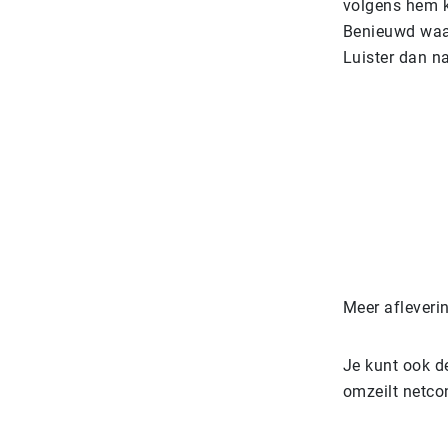
volgens hem k
Benieuwd waar
Luister dan n
Meer afleveri
Je kunt ook d
omzeilt netco