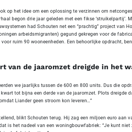
ok op het idee om een oplossing te verzinnen om netcongest
erhaal begon drie jaar geleden met een fikse ‘struikelpartij’.
wsystemen had Schouten net een “prachtig” project van H
oningen arbeidsmigranten) gegund gekregen voor de fabric
voor ruim 90 wooneenheden. Een behoorlijke opdracht, ben
t van de jaaromzet dreigde in het w
erden we jaarlijks tussen de 600 en 800 units. Dus die opd
 kwart tot bijna een derde van de jaaromzet. Plots dreigde d
 omdat Liander geen stroom kon leveren…”
ellend, blikt Schouten terug. Hij zag een miljoen euro aan v
dat is het nadeel van een woningbouwfabriek: “Je kunt nie