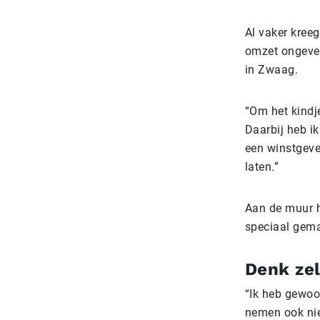
Al vaker kree
omzet ongevee
in Zwaag.
“Om het kindj
Daarbij heb i
een winstgeve
laten.”
Aan de muur ha
speciaal gema
Denk zel
“Ik heb gewoo
nemen ook nie