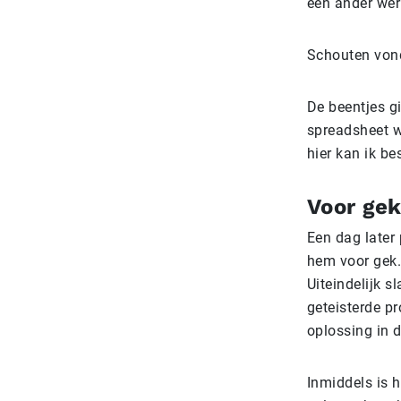
een ander werk
Schouten vond
De beentjes g
spreadsheet w
hier kan ik b
Voor gek
Een dag later
hem voor gek.
Uiteindelijk 
geteisterde pr
oplossing in 
Inmiddels is h