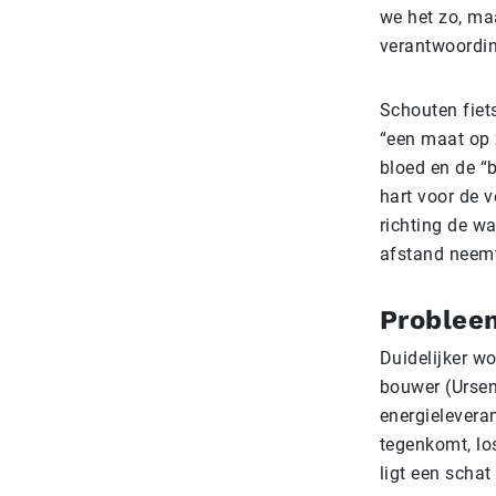
we het zo, maa
verantwoordin
Schouten fiets
“een maat op z
bloed en de “b
hart voor de 
richting de w
afstand neemt
Problee
Duidelijker wo
bouwer (Ursem
energieleveran
tegenkomt, los
ligt een schat