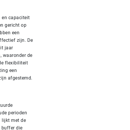
 en capaciteit
en gericht op
ebben een
ectief zijn. De
it jaar
s, waaronder de
flexibiliteit
ting een
zijn afgestemd.
tuurde
ude perioden
 lijkt met de
 buffer die