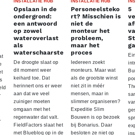
INSTALLATIE HUB
INSTALLATIE HUB
IN
Opslaan in de
Personeelsteko
5
ondergrond:
rt? Misschien is
v
een antwoord
niet de
af
op zowel
monteur het
v
wateroverlast
probleem,
St
als
maar het
ga
waterschaarste
proces
Ein
at
De droogte slaat op
Iedereen zoekt
in
e
dit moment weer
monteurs. Maar wat
Bu
et
keihard toe. Dat
als de grootste winst
po
s
herinnert ons er weer
niet zit in méér
Th
eld
aan dat we veel
mensen, maar in
sa
r
zuiniger moeten
slimmer organiseren?
va
omgaan met het
Expeditie Slim
ge
regenwater dat valt.
Bouwen is op bezoek
sp
.
FieldFactors slaat het
bij Bonarius. Daar
ex
met Bluebloq op in de
besloten ze niet op
ins