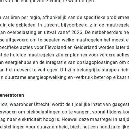
d van de energievoorziening te waarborgen.
variëren per regio, afhankelijk van de specifieke problemen
 in die gebieden. In Utrecht, bijvoorbeeld, zijn de maatregel
van overbelasting en uitval vanaf 2026. De netbeheerders h
se uitgevoerd om te bepalen welke maatregelen het meest eff
pecifieke acties voor Flevoland en Gelderland worden later d
t de huidige maatregelen zijn er plannen voor verdere actie
n energiehubs en de integratie van opslagoplossingen om de 
van het netwerk te verhogen. Dit zijn belangrijke stappen rich
n duurzame energieopwekking en -verbruik beter op elkaar 
generatoren
io’s, waaronder Utrecht, wordt de tijdelijke inzet van gasges
rwogen om piekbelastingen op te vangen, vooral tijdens ko
g naar elektriciteit hoog is. Hoewel deze maatregel in strijd
elstellingen voor duurzaamheid, biedt het een noodzakelijke