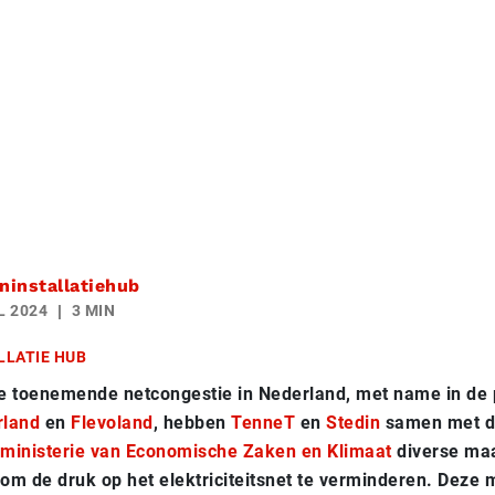
installatiehub
L 2024
3 MIN
LLATIE HUB
de toenemende netcongestie in Nederland, met name in de 
rland
en
Flevoland
, hebben
TenneT
en
Stedin
samen met de
ministerie van Economische Zaken en Klimaat
diverse ma
m de druk op het elektriciteitsnet te verminderen. Deze 