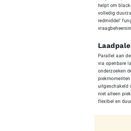
helpt om black-
volledig duurz
redmiddel’ fun
vraagbeheersin
Laadpale
Parallel aan d
via openbare l
onderzoeken de
piekmomenten t
uitgeschakeld 
niet alleen pi
flexibel en du