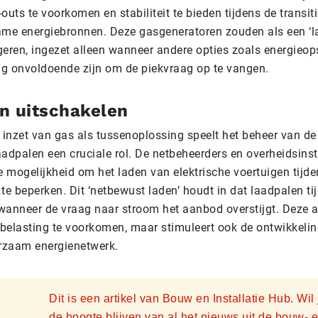
outs te voorkomen en stabiliteit te bieden tijdens de transit
ame energiebronnen. Deze gasgeneratoren zouden als een ‘l
geren, ingezet alleen wanneer andere opties zoals energieop
g onvoldoende zijn om de piekvraag op te vangen.
n uitschakelen
e inzet van gas als tussenoplossing speelt het beheer van d
aadpalen een cruciale rol. De netbeheerders en overheidsinst
 mogelijkheid om het laden van elektrische voertuigen tijde
e beperken. Dit ‘netbewust laden’ houdt in dat laadpalen tij
wanneer de vraag naar stroom het aanbod overstijgt. Deze 
ekbelasting te voorkomen, maar stimuleert ook de ontwikkeli
urzaam energienetwerk.
Dit is een artikel van Bouw en Installatie Hub. Wil
de hoogte blijven van al het nieuws uit de bouw- 