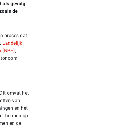
t als gevolg
zoals de
en proces dat
et
Landelijk
m (NPE)
,
autonoom
Dit omvat het
zetten van
ningen en het
act hebben op
omen en de