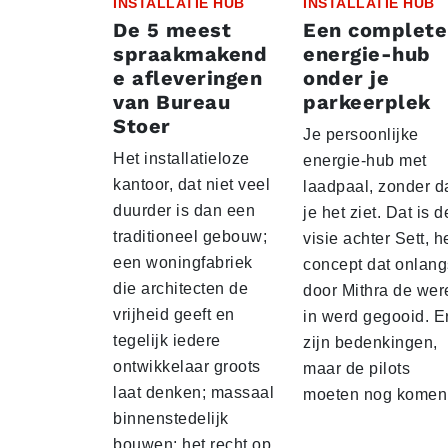
INSTALLATIE HUB
INSTALLATIE HUB
De 5 meest
Een complete
spraakmakend
energie-hub
e afleveringen
onder je
van Bureau
parkeerplek
Stoer
Je persoonlijke
Het installatieloze
energie-hub met
kantoor, dat niet veel
laadpaal, zonder d
duurder is dan een
je het ziet. Dat is d
traditioneel gebouw;
visie achter Sett, h
een woningfabriek
concept dat onlang
die architecten de
door Mithra de wer
vrijheid geeft en
in werd gegooid. E
tegelijk iedere
zijn bedenkingen,
ontwikkelaar groots
maar de pilots
laat denken; massaal
moeten nog komen
binnenstedelijk
bouwen; het recht op