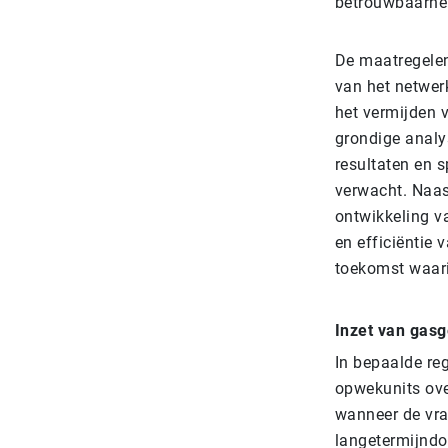
betrouwbaarhei
De maatregelen 
van het netwerk
het vermijden 
grondige analy
resultaten en s
verwacht. Naas
ontwikkeling va
en efficiëntie 
toekomst waari
Inzet van gas
In bepaalde reg
opwekunits ove
wanneer de vraa
langetermijndo