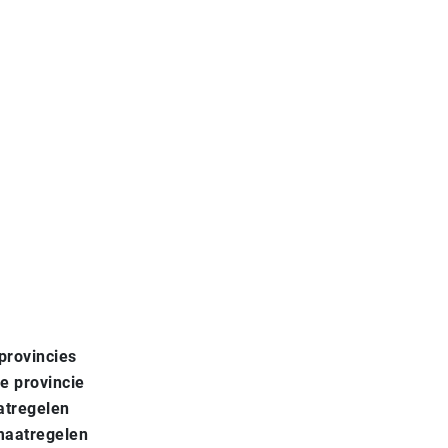
provincies
 provincie
atregelen
maatregelen