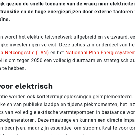
ijk gezien de snelle toename van de vraag naar elektricitei
transitie en de hoge energieprijzen door externe factoren 
aïne.
n wordt het elektriciteitsnetwerk uitgebreid en verzwaard, e
lijke investeringen vereist. Deze acties zijn onderdeel van h
a Netcongestie (LAN)
en het
Nationaal Plan Energiesystee
el is om tegen 2050 een volledig duurzaam en strategisch 
 te hebben.
oor elektrisch
ntie worden ook kortetermijnoplossingen geïmplementeerd. 
hakelen van publieke laadpalen tijdens piekmomenten, het in
ats van volledig elektrische warmtepompen in bestaande wo
oodgeneratoren. Deze maatregelen kunnen een directe imp
 bedrijven, maar zijn essentieel om stroomuitval te voork