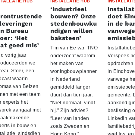
STALLATIE HUB
INSTALLATIE HUB
INSTALLATI
‘Industrieel
Installa
erontrustende
bouwen? Onze
doet Ei
leveringen
stedenbouwku
in de ba
an Bureau
ndigen willen
vanwege
oer: ‘Het
baksteen’
emissieb
at goed mis’
Tim van Ee van TNO
Installatiebe
d vorig jaar
onderzocht waarom
Verspeek n
troduceerden we
het maken van
opdrachten
reau Stoer, een
woningbouwplannen
in Eindhov
dcast waarin
in Nederland
vanwege het
omas van Belzen
gemiddeld langer
emissiebele
men met een team
duurt dan tien jaar.
gemeente. 
n experts het
“Niet normaal, vindt
aankondigin
sprek aangaat met
hij.” Zijn advies?
beslissing 
raakmakende
“Leer van landen
LinkedIn va
perts in bouw en
zoals Zweden en
familiebedri
tallatie. sindsdien
Hong Kong.”
veel los, en