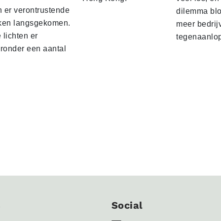
n er verontrustende
dilemma blo
ken langsgekomen.
meer bedrij
lichten er
tegenaanlo
eronder een aantal
s
Social