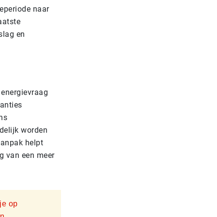
ieperiode naar
aatste
slag en
e energievraag
anties
ns
delijk worden
aanpak helpt
ng van een meer
 je op
en