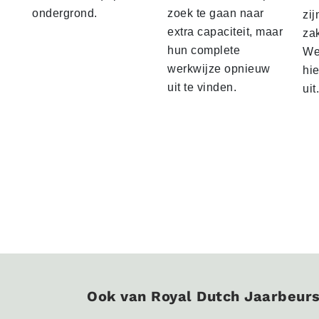
ondergrond.
zoek te gaan naar
zij
extra capaciteit, maar
za
hun complete
We 
werkwijze opnieuw
hi
uit te vinden.
uit.
Ook van Royal Dutch Jaarbeur