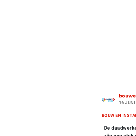
bouwen
16 JUNI
BOUW EN INSTA
De daadwerkel
zijn een stu