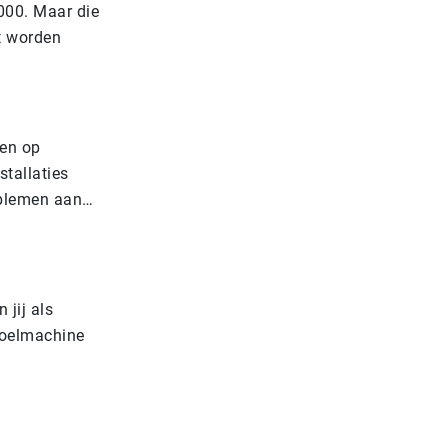
000. Maar die
et worden
ren op
stallaties
roblemen aan…
 jij als
koelmachine