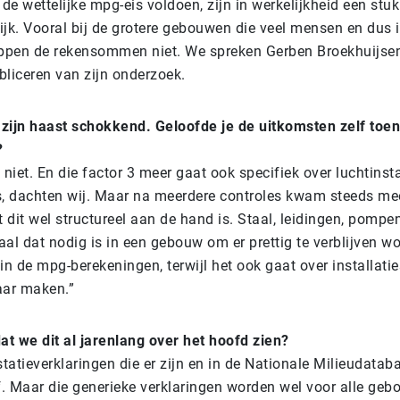
de wettelijke mpg-eis voldoen, zijn in werkelijkheid een stu
ijk. Vooral bij de grotere gebouwen die veel mensen en dus i
ppen de rekensommen niet. We spreken Gerben Broekhuijsen 
bliceren van zijn onderzoek.
 zijn haast schokkend. Geloofde je de uitkomsten zelf toen
?
k niet. En die factor 3 meer gaat ook specifiek over luchtinsta
, dachten wij. Maar na meerdere controles kwam steeds mee
 dit wel structureel aan de hand is. Staal, leidingen, pompen
aal dat nodig is in een gebouw om er prettig te verblijven wo
 de mpg-berekeningen, terwijl het ook gaat over installati
jaar maken.”
at we dit al jarenlang over het hoofd zien?
tatieverklaringen die er zijn en in de Nationale Milieudataba
f. Maar die generieke verklaringen worden wel voor alle ge