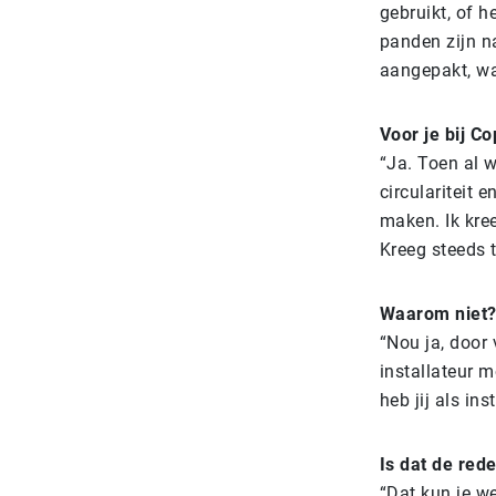
gebruikt, of 
panden zijn na
aangepakt, wa
Voor je bij Co
“Ja. Toen al w
circulariteit 
maken. Ik kre
Kreeg steeds t
Waarom niet
“Nou ja, door 
installateur 
heb jij als ins
Is dat de rede
“Dat kun je w