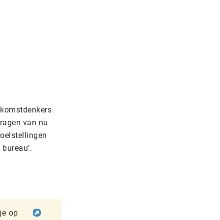
oekomstdenkers
vragen van nu
oelstellingen
 bureau’.
 je op