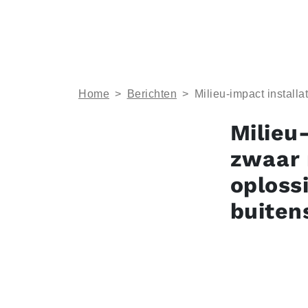
Home
>
Berichten
>
Milieu-impact install
Milieu-
zwaar 
oploss
buiten