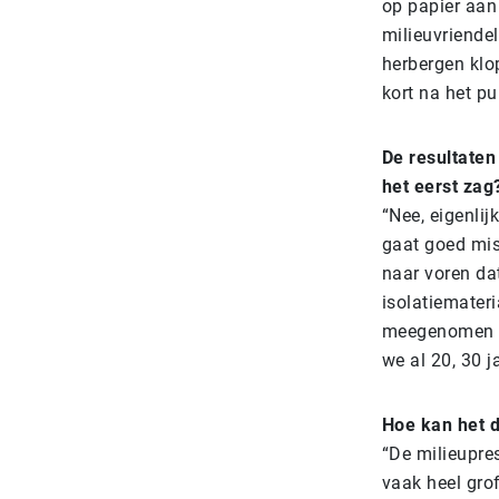
op papier aan 
milieuvriendel
herbergen klo
kort na het pu
De resultaten
het eerst zag
“Nee, eigenlij
gaat goed mis
naar voren dat
isolatiemateri
meegenomen in
we al 20, 30 
Hoe kan het d
“De milieupres
vaak heel gro