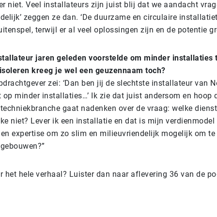
er niet. Veel installateurs zijn juist blij dat we aandacht vrag
delijk’ zeggen ze dan. ‘De duurzame en circulaire installatie
itenspel, terwijl er al veel oplossingen zijn en de potentie gr
nstallateur jaren geleden voorstelde om minder installaties
 isoleren kreeg je wel een geuzennaam toch?
drachtgever zei: ‘Dan ben jij de slechtste installateur van N
t op minder installaties…’ Ik zie dat juist andersom en hoop 
n techniekbranche gaat nadenken over de vraag: welke dienst 
ke niet? Lever ik een installatie en dat is mijn verdienmodel 
 en expertise om zo slim en milieuvriendelijk mogelijk om t
in gebouwen?”
 het hele verhaal? Luister dan naar aflevering 36 van de p