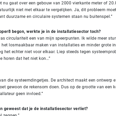
het nu gaat over een gebouw van 2000 vierkante meter of 20.
tuurlijk niet met elkaar te vergelijken. Ja, dit probleem mo
nt duurzame en circulaire systemen staan nu buitenspel.”
pper8 begon, werkte je in de installatiesector toch?
as circulariteit een van mijn speerpunten. Ik wilde meer stu
en het losmaakbaar maken van installaties en minder grote in
eg het echter niet voor elkaar. Liep steeds tegen systeemp
e horen dat het niet kon…”
?
van die systeemdingetjes. De architect maakt een ontwerp en
moet gewoon de rekensom doen. Dus op de grootte van een 
tallateur geen invloed.”
n geweest dat je de installatiesector verliet?
el zeggen.”