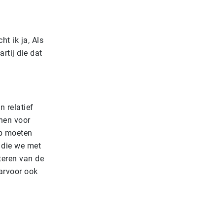
t ik ja, Als
rtij die dat
n relatief
anen voor
op moeten
 die we met
eteren van de
aarvoor ook