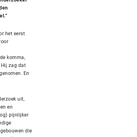
rden
el.”
r het eerst
voor
n
r de komma,
 Hij zag dat
eegenomen. En
erzoek uit,
ten en
g) pijnlijker
ndige
: gebouwen die