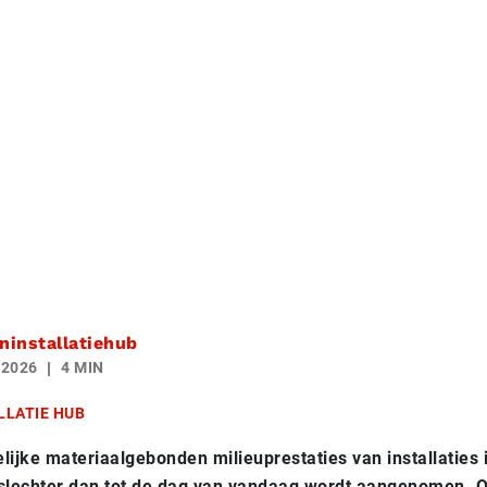
installatiehub
 2026
4 MIN
LLATIE HUB
ijke materiaalgebonden milieuprestaties van installaties
k slechter dan tot de dag van vandaag wordt aangenomen. 