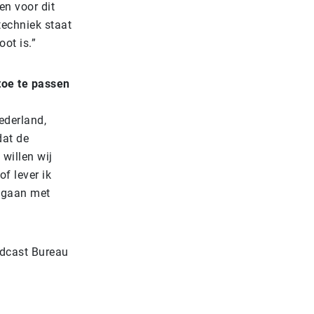
en voor dit
techniek staat
oot is.”
 toe te passen
ederland,
dat de
willen wij
of lever ik
e gaan met
odcast Bureau