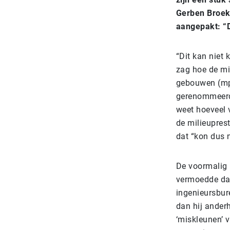
Gerben Broekh
aangepakt: “D
“Dit kan niet 
zag hoe de mi
gebouwen (mp
gerenommeerd 
weet hoeveel v
de milieupres
dat “kon dus n
De voormalig 
vermoedde dat 
ingenieursbure
dan hij ander
‘miskleunen’ 