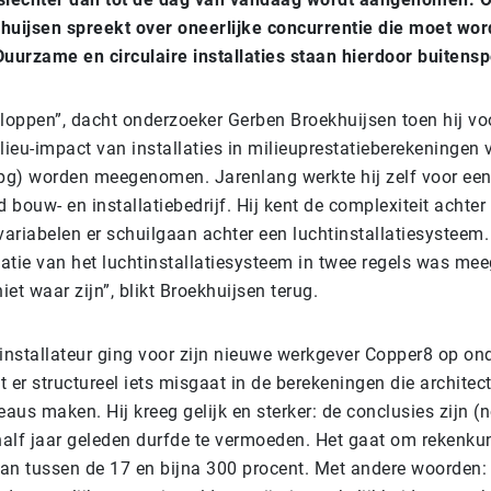
uijsen spreekt over oneerlijke concurrentie die moet wo
uurzame en circulaire installaties staan hierdoor buitensp
kloppen”, dacht onderzoeker Gerben Broekhuijsen toen hij voo
lieu-impact van installaties in milieuprestatieberekeningen 
g) worden meegenomen. Jarenlang werkte hij zelf voor ee
bouw- en installatiebedrijf. Hij kent de complexiteit achte
ariabelen er schuilgaan achter een luchtinstallatiesysteem.
tatie van het luchtinstallatiesysteem in twee regels was m
iet waar zijn”, blikt Broekhuijsen terug.
installateur ging voor zijn nieuwe werkgever Copper8 op ond
er structureel iets misgaat in de berekeningen die architec
aus maken. Hij kreeg gelijk en sterker: de conclusies zijn (no
half jaar geleden durfde te vermoeden. Het gaat om rekenku
van tussen de 17 en bijna 300 procent. Met andere woorden