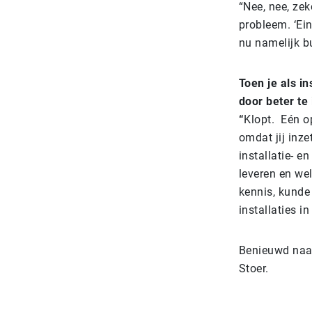
“Nee, nee, zek
probleem. ‘Ein
nu namelijk bu
Toen je als i
door beter te
“
Klopt. Eén op
omdat jij inze
installatie- e
leveren en wel
kennis, kunde
installaties 
Benieuwd naar
Stoer.