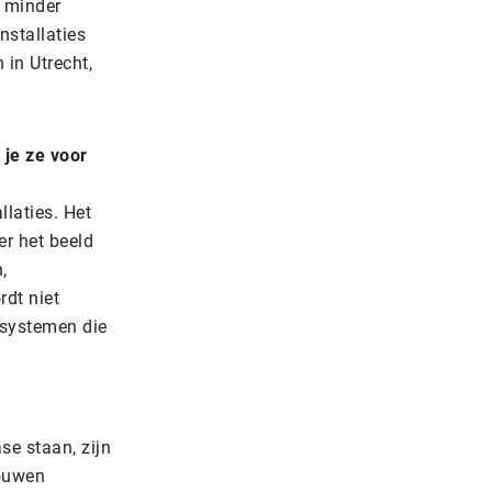
k minder
nstallaties
in Utrecht,
 je ze voor
llaties. Het
r het beeld
,
rdt niet
esystemen die
se staan, zijn
bouwen