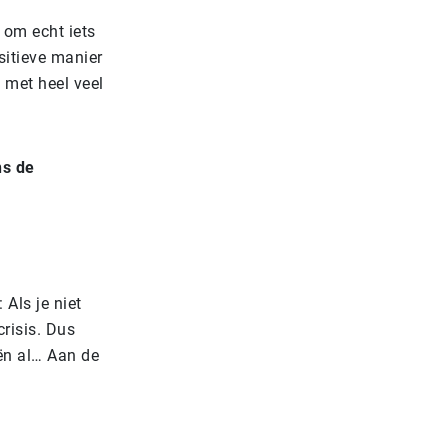
 om echt iets
sitieve manier
 met heel veel
ns de
 Als je niet
crisis. Dus
ën al… Aan de