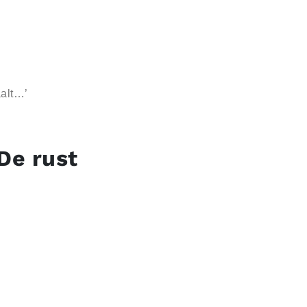
raalt…’
De rust