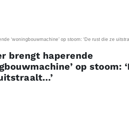
rende ‘woningbouwmachine’ op stoom: ‘De rust die ze uitst
er brengt haperende
gbouwmachine’ op stoom: ‘
 uitstraalt…’