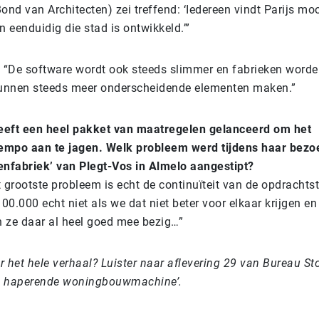
nd van Architecten) zei treffend: ‘Iedereen vindt Parijs mo
 eenduidig die stad is ontwikkeld.’”
 “De software wordt ook steeds slimmer en fabrieken worde
kunnen steeds meer onderscheidende elementen maken.”
eeft een heel pakket van maatregelen gelanceerd om het
mpo aan te jagen. Welk probleem werd tijdens haar bezo
nfabriek’ van Plegt-Vos in Almelo aangestipt?
 grootste probleem is echt de continuïteit van de opdracht
00.000 echt niet als we dat niet beter voor elkaar krijgen en f
n ze daar al heel goed mee bezig…”
het hele verhaal? Luister naar aflevering 29 van Bureau Sto
de haperende woningbouwmachine’.