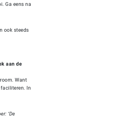
oi. Ga eens na
n ook steeds
ek aan de
stroom. Want
aciliteren. In
er: ‘De