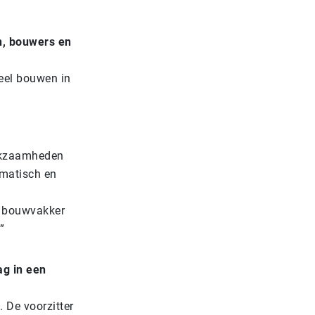
n, bouwers en
ieel bouwen in
erkzaamheden
omatisch en
ls bouwvakker
”
ag in een
 De voorzitter