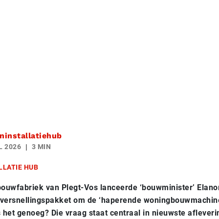
installatiehub
L 2026
3 MIN
LLATIE HUB
ouwfabriek van Plegt-Vos lanceerde ‘bouwminister’ Elano
r versnellingspakket om de ‘haperende woningbouwmachine
 het genoeg? Die vraag staat centraal in nieuwste afleveri