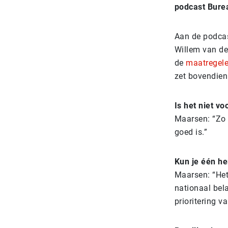
podcast Burea
Aan de podcas
Willem van de
de
maatregele
zet bovendien 
Is het niet v
Maarsen: “Zo 
goed is.”
Kun je één h
Maarsen: “Het 
nationaal bel
prioritering v