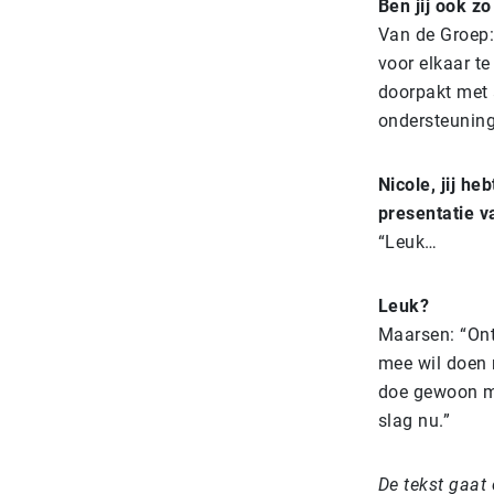
Ben jij ook z
Van de Groep:
voor elkaar te
doorpakt met 
ondersteuning
Nicole, jij he
presentatie v
“Leuk…
Leuk?
Maarsen: “Ontz
mee wil doen m
doe gewoon me
slag nu.”
De tekst gaat 