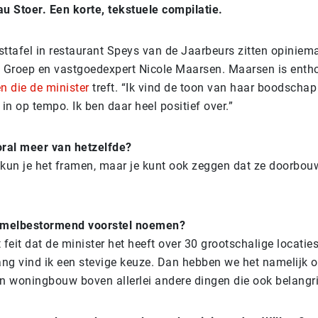
u Stoer. Een korte, tekstuele compilatie.
ttafel in restaurant Speys van de Jaarbeurs zitten opiniem
 Groep en vastgoedexpert Nicole Maarsen. Maarsen is entho
n die de minister
treft. “Ik vind de toon van haar boodschap
in op tempo. Ik ben daar heel positief over.”
ooral meer van hetzelfde?
kun je het framen, maar je kunt ook zeggen dat ze doorbou
emelbestormend voorstel noemen?
feit dat de minister het heeft over 30 grootschalige locatie
ang vind ik een stevige keuze. Dan hebben we het namelijk o
an woningbouw boven allerlei andere dingen die ook belangrij