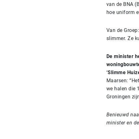
van de BNA (Bo
hoe uniform en
Van de Groep:
slimmer. Ze 
De minister h
woningbouwte
‘Slimme Huize
Maarsen: “Het
we halen die 1
Groningen zij
Benieuwd naar 
minister en 