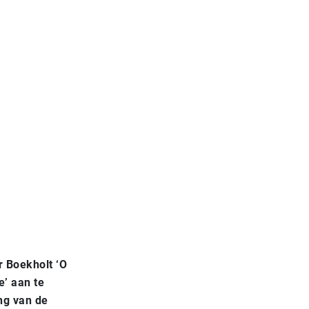
r Boekholt ‘O
’ aan te
ng van de