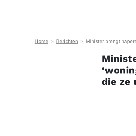
Home
>
Berichten
>
Minister brengt hape
Minist
‘wonin
die ze