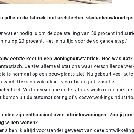
 jullie in de fabriek met architecten, stedenbouwkundige
r wat er nodig is om de doelstelling van 50 procent industr
n nu op 20 procent. Het is nu tijd voor de volgende stap.”
jouw eerste keer in een woningbouwfabriek. Hoe was dat?
fantastisch. Je ziet allemaal stations waar verschillende w
die je normaal op een bouwplaats ziet. Nu gebeurt veel aut
n wind. Deze ontwikkeling is ook belangrijk voor het
otentieel. Veel mensen die in de fabriek werken zijn niet a
r komen uit de automatisering of vleesverwerkingsindustrie.
hitecten zijn enthousiast over fabriekswoningen. Zou jij gra
ng willen wonen?
ens ben ik altijd voorstander geweest van deze ontwikkeling.