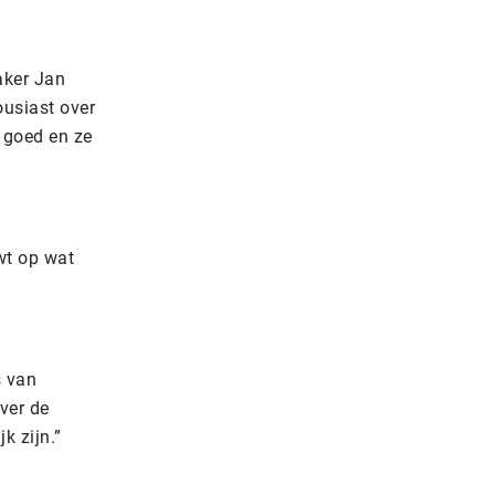
aker Jan
usiast over
 goed en ze
wt op wat
s van
ver de
k zijn.”