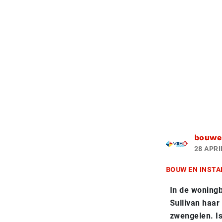
bouwen
28 APRI
BOUW EN INSTA
In de woningb
Sullivan haa
zwengelen. Is