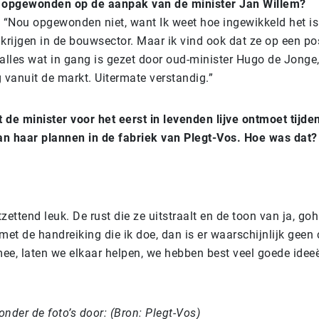
o opgewonden op de aanpak van de minister Jan Willem?
 “Nou opgewonden niet, want Ik weet hoe ingewikkeld het is
 krijgen in de bouwsector. Maar ik vind ook dat ze op een po
alles wat in gang is gezet door oud-minister Hugo de Jonge,
 vanuit de markt. Uitermate verstandig.”
bt de minister voor het eerst in levenden lijve ontmoet tijde
an haar plannen in de fabriek van Plegt-Vos. Hoe was dat?
ettend leuk. De rust die ze uitstraalt en de toon van ja, goh:
et de handreiking die ik doe, dan is er waarschijnlijk geen 
e, laten we elkaar helpen, we hebben best veel goede idee
onder de foto’s door: (Bron: Plegt-Vos)