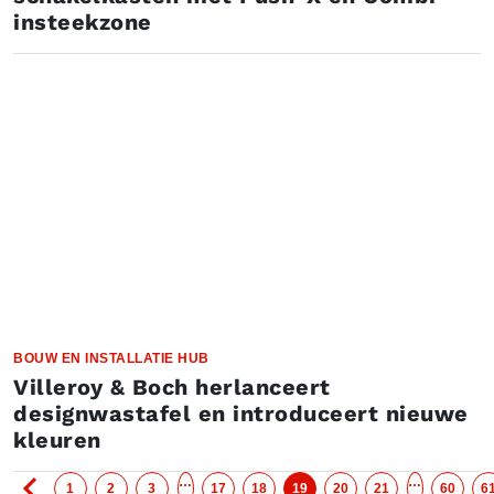
insteekzone
BOUW EN INSTALLATIE HUB
Villeroy & Boch herlanceert
designwastafel en introduceert nieuwe
kleuren
…
…
1
2
3
17
18
19
20
21
60
6