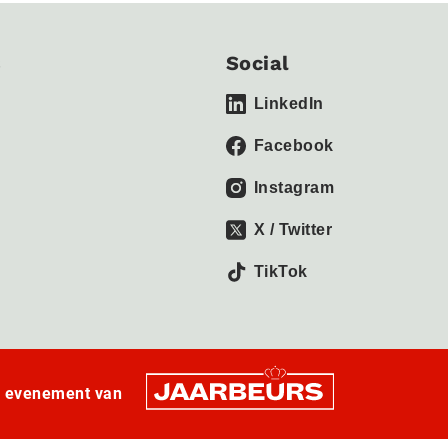
s
Social
LinkedIn
Facebook
Instagram
X / Twitter
TikTok
n evenement van