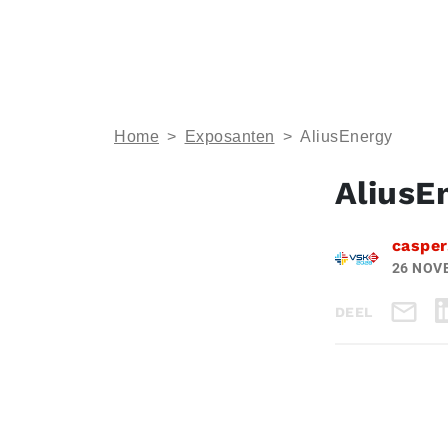
Home
>
Exposanten
>
AliusEnergy
AliusE
casper
26 NOV
DEEL