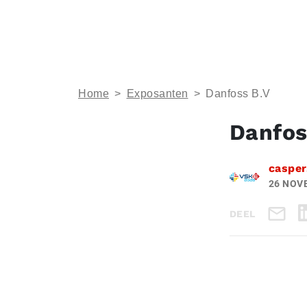
Home
>
Exposanten
>
Danfoss B.V
Danfos
casper
26 NOV
DEEL