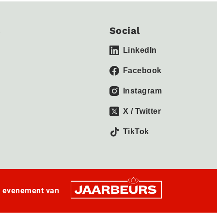
s
Social
LinkedIn
Facebook
Instagram
X / Twitter
TikTok
n evenement van