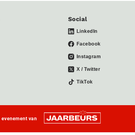
s
Social
LinkedIn
Facebook
Instagram
X / Twitter
TikTok
n evenement van