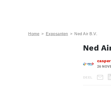
Home
>
Exposanten
>
Ned Air B.V.
Ned Air
casper
26 NOV
DEEL