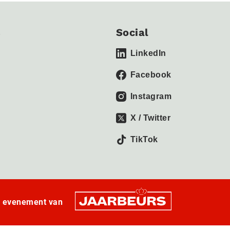
s
Social
LinkedIn
Facebook
Instagram
X / Twitter
TikTok
n evenement van