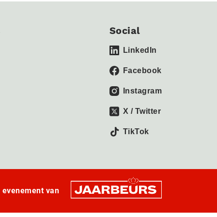
s
Social
LinkedIn
Facebook
Instagram
X / Twitter
TikTok
n evenement van