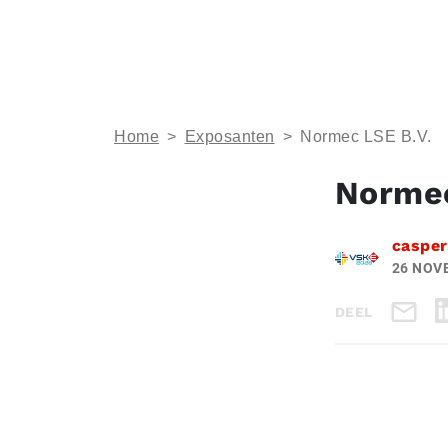
Home
>
Exposanten
>
Normec LSE B.V.
Normec
casper
26 NOV
DEEL