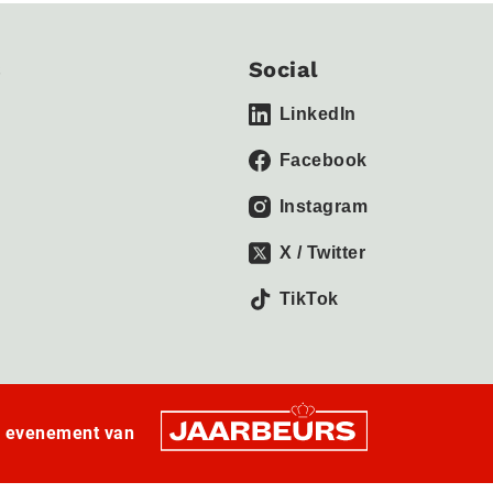
s
Social
LinkedIn
Facebook
Instagram
X / Twitter
TikTok
n evenement van