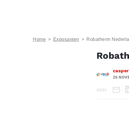
Home
>
Exposanten
>
Robatherm Nederl
Robat
casper
26 NOV
DEEL