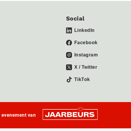
s
Social
LinkedIn
Facebook
Instagram
X / Twitter
TikTok
n evenement van