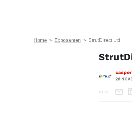
Home
>
Exposanten
>
StrutDirect Ltd
StrutD
casper
26 NOV
DEEL