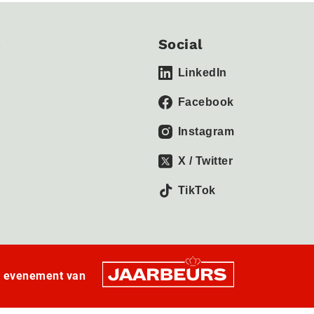
s
Social
LinkedIn
Facebook
Instagram
X / Twitter
TikTok
n evenement van