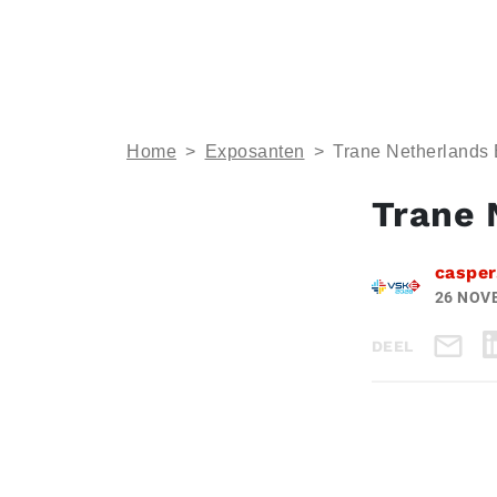
Home
>
Exposanten
>
Trane Netherlands 
Trane 
casper
26 NOV
DEEL