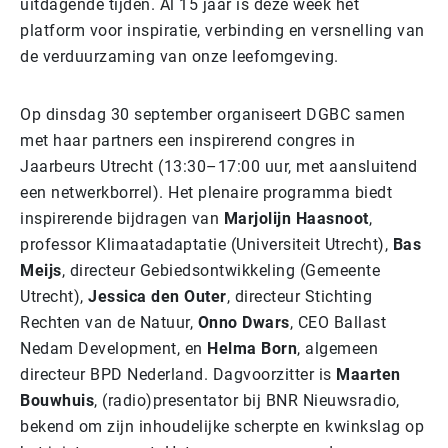
uitdagende tijden. Al 15 jaar is deze week hét
platform voor inspiratie, verbinding en versnelling van
de verduurzaming van onze leefomgeving.
Op dinsdag 30 september organiseert DGBC samen
met haar partners een inspirerend congres in
Jaarbeurs Utrecht (13:30–17:00 uur, met aansluitend
een netwerkborrel). Het plenaire programma biedt
inspirerende bijdragen van
Marjolijn Haasnoot
,
professor Klimaatadaptatie (Universiteit Utrecht),
Bas
Meijs
, directeur Gebiedsontwikkeling (Gemeente
Utrecht),
Jessica den Outer
, directeur Stichting
Rechten van de Natuur,
Onno Dwars
, CEO Ballast
Nedam Development, en
Helma Born
, algemeen
directeur BPD Nederland. Dagvoorzitter is
Maarten
Bouwhuis
, (radio)presentator bij BNR Nieuwsradio,
bekend om zijn inhoudelijke scherpte en kwinkslag op