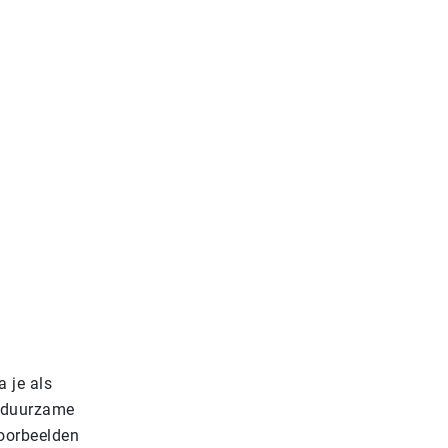
a je als
r duurzame
voorbeelden