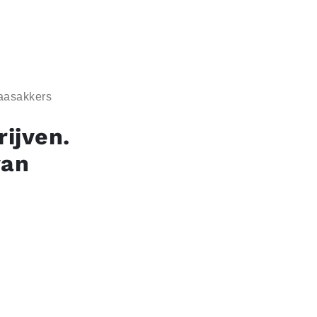
Maasakkers
rijven.
van