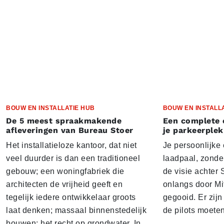
BOUW EN INSTALLATIE HUB
BOUW EN INSTALL
De 5 meest spraakmakende
Een complete 
afleveringen van Bureau Stoer
je parkeerplek
Het installatieloze kantoor, dat niet
Je persoonlijke
veel duurder is dan een traditioneel
laadpaal, zonder 
gebouw; een woningfabriek die
de visie achter 
architecten de vrijheid geeft en
onlangs door Mi
tegelijk iedere ontwikkelaar groots
gegooid. Er zij
laat denken; massaal binnenstedelijk
de pilots moete
bouwen; het recht op grondwater. In