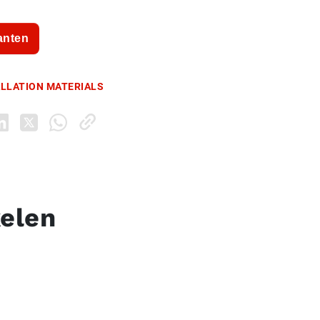
anten
ALLATION MATERIALS
kelen