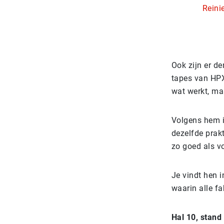
Reini
Ook zijn er d
tapes van HPX
wat werkt, ma
Volgens hem i
dezelfde prakt
zo goed als v
Je vindt hen i
waarin alle fa
Hal 10, stand