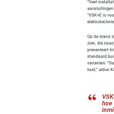
“Veel install
aansluitingen 
“VSK+E is voo
elektrotechni
Op de stand z
zien, die naa
presenteert I
standaard buis
varianten. “Da
kast,” aldus K
VSK+
hoe 
inmi