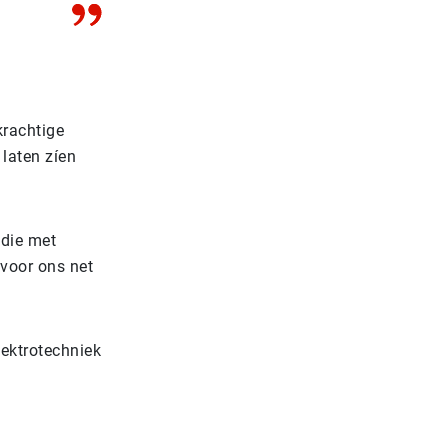
krachtige
 laten zíen
 die met
 voor ons net
lektrotechniek