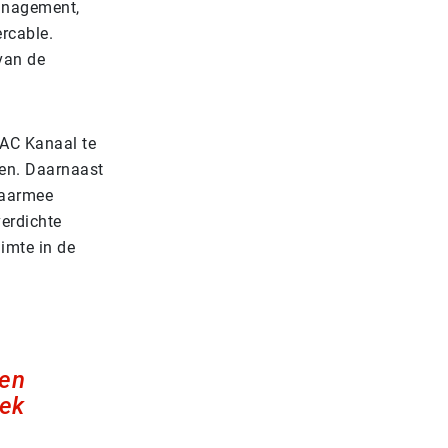
management,
ercable.
van de
 AC Kanaal te
gen. Daarnaast
waarmee
verdichte
uimte in de
ien
iek