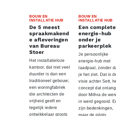
BOUW EN
BOUW EN
INSTALLATIE HUB
INSTALLATIE HUB
De 5 meest
Een complete
spraakmakend
energie-hub
e afleveringen
onder je
van Bureau
parkeerplek
Stoer
Je persoonlijke
Het installatieloze
energie-hub met
kantoor, dat niet veel
laadpaal, zonder d
duurder is dan een
je het ziet. Dat is d
traditioneel gebouw;
visie achter Sett, h
een woningfabriek
concept dat onlang
die architecten de
door Mithra de wer
vrijheid geeft en
in werd gegooid. E
tegelijk iedere
zijn bedenkingen,
ontwikkelaar groots
maar de pilots