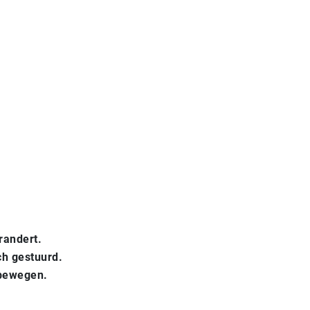
randert.
ch gestuurd.
ebewegen.