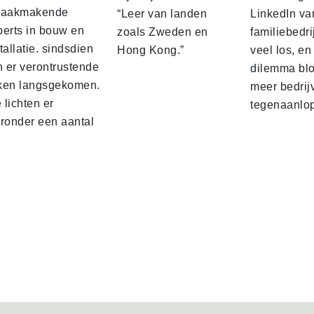
raakmakende
“Leer van landen
LinkedIn va
perts in bouw en
zoals Zweden en
familiebedri
tallatie. sindsdien
Hong Kong.”
veel los, en
n er verontrustende
dilemma blo
ken langsgekomen.
meer bedrij
lichten er
tegenaanlo
eronder een aantal