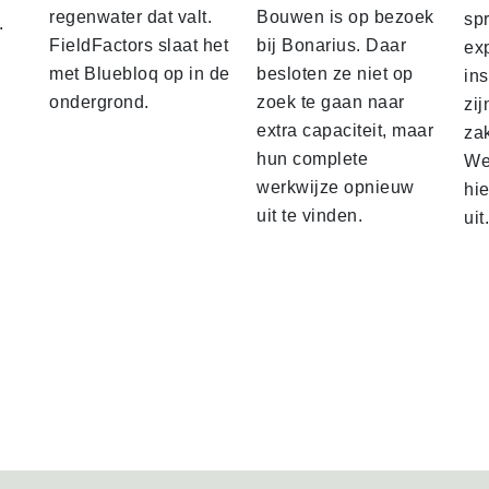
regenwater dat valt.
Bouwen is op bezoek
sp
.
FieldFactors slaat het
bij Bonarius. Daar
ex
met Bluebloq op in de
besloten ze niet op
ins
ondergrond.
zoek te gaan naar
zij
extra capaciteit, maar
za
hun complete
We 
werkwijze opnieuw
hi
uit te vinden.
uit.