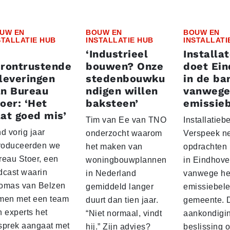
UW EN
BOUW EN
BOUW EN
STALLATIE HUB
INSTALLATIE HUB
INSTALLATI
‘Industrieel
Installa
erontrustende
bouwen? Onze
doet Ei
leveringen
stedenbouwku
in de ba
an Bureau
ndigen willen
vanwege
oer: ‘Het
baksteen’
emissieb
at goed mis’
Tim van Ee van TNO
Installatiebe
d vorig jaar
onderzocht waarom
Verspeek n
troduceerden we
het maken van
opdrachten
reau Stoer, een
woningbouwplannen
in Eindhov
dcast waarin
in Nederland
vanwege het
omas van Belzen
gemiddeld langer
emissiebele
men met een team
duurt dan tien jaar.
gemeente. 
n experts het
“Niet normaal, vindt
aankondigin
sprek aangaat met
hij.” Zijn advies?
beslissing 