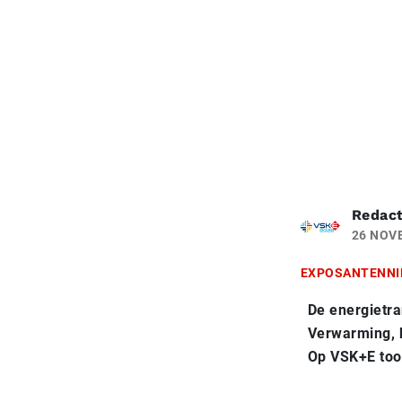
Redact
26 NOV
EXPOSANTENNI
De energietra
Verwarming, k
Op VSK+E toon