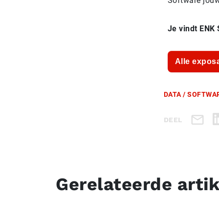
Software jouw 
Je vindt ENK 
Alle expos
DATA / SOFTWAR
DEEL
Gerelateerde arti