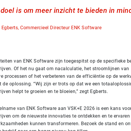
doel is om meer inzicht te bieden in min
 Egberts, Commercieel Directeur ENK Software
iteiten van ENK Software zijn toegespitst op de specifieke 
rijven. Of het nu gaat om nacalculatie, het stroomlijnen van
e processen of het verbeteren van de efficiëntie op de werk
 de oplossing. “Wij zijn er trots op dat we een totaaloploss
rijven helpt te groeien en te bloeien,” zegt Egberts.
eelname van ENK Software aan VSK+E 2026 is een kans voo
drijven om de nieuwste innovaties te ontdekken en te ervare
erkzaamheden kunnen transformeren. Bezoek de stand en o