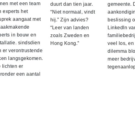
men met een team
duurt dan tien jaar.
gemeente. 
n experts het
“Niet normaal, vindt
aankondigin
sprek aangaat met
hij.” Zijn advies?
beslissing 
raakmakende
“Leer van landen
LinkedIn va
perts in bouw en
zoals Zweden en
familiebedri
tallatie. sindsdien
Hong Kong.”
veel los, en
n er verontrustende
dilemma blo
ken langsgekomen.
meer bedrij
lichten er
tegenaanlo
eronder een aantal