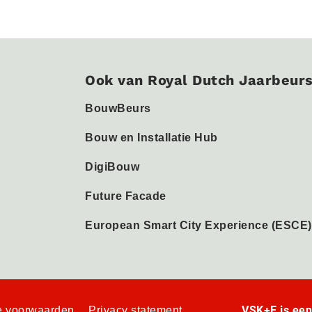
Ook van Royal Dutch Jaarbeur
BouwBeurs
Bouw en Installatie Hub
DigiBouw
Future Facade
European Smart City Experience (ESCE)
VSK+E is ee
 voorwaarden
Privacy statement