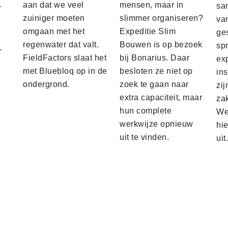
aan dat we veel
mensen, maar in
sa
r
zuiniger moeten
slimmer organiseren?
va
omgaan met het
Expeditie Slim
ge
regenwater dat valt.
Bouwen is op bezoek
sp
.
FieldFactors slaat het
bij Bonarius. Daar
ex
met Bluebloq op in de
besloten ze niet op
ins
ondergrond.
zoek te gaan naar
zij
extra capaciteit, maar
za
hun complete
We 
werkwijze opnieuw
hi
uit te vinden.
uit.