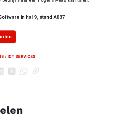
bedrijf naar een hoger niveau kan tillen.
Software in hal 9, stand A037
anten
E / ICT SERVICES
kelen