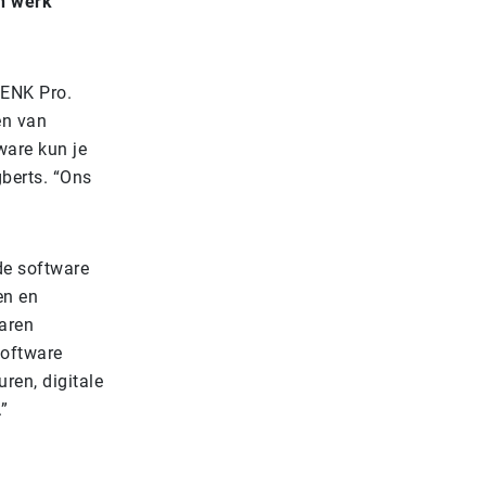
un werk
 ENK Pro.
en van
ware kun je
gberts. “Ons
de software
en en
aren
software
ren, digitale
”