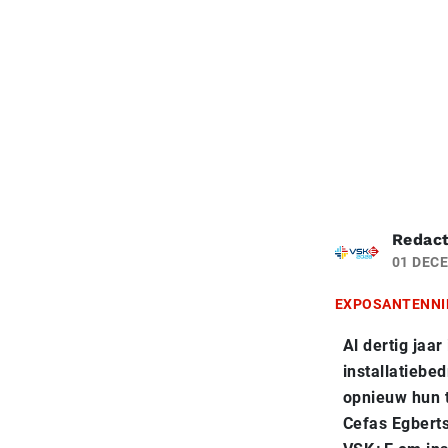
Redact
01 DEC
EXPOSANTENNI
Al dertig jaa
installatiebe
opnieuw hun 
Cefas Egberts