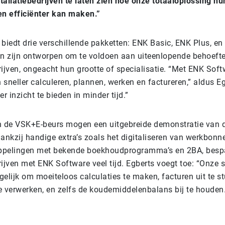
allatiebedrijven te laten zien hoe onze totaaloplossing h
n efficiënter kan maken.”
biedt drie verschillende pakketten: ENK Basic, ENK Plus, en
n zijn ontworpen om te voldoen aan uiteenlopende behoeft
rijven, ongeacht hun grootte of specialisatie. “Met ENK Soft
 sneller calculeren, plannen, werken en factureren,” aldus E
r inzicht te bieden in minder tijd.”
 de VSK+E-beurs mogen een uitgebreide demonstratie van 
ankzij handige extra’s zoals het digitaliseren van werkbonn
oppelingen met bekende boekhoudprogramma’s en 2BA, besp
rijven met ENK Software veel tijd. Egberts voegt toe: “Onze 
lijk om moeiteloos calculaties te maken, facturen uit te stu
 verwerken, en zelfs de koudemiddelenbalans bij te houden.