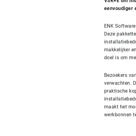
VSK+E om inst
eenvoudiger e
ENK Software 
Deze pakkette
installatiebed
makkelijker en
doel is om mee
Bezoekers van
verwachten. D
praktische k
installatiebed
maakt het moge
werkbonnen te