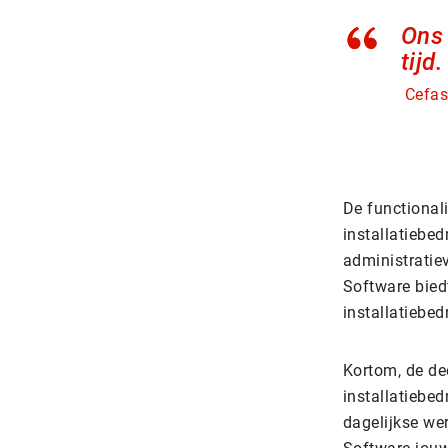
Ons 
tijd.
Cefas
De functional
installatiebed
administratiev
Software biedt
installatiebed
Kortom, de d
installatiebe
dagelijkse w