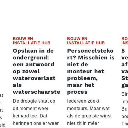
BOUW EN
BOUW EN
BO
INSTALLATIE HUB
INSTALLATIE HUB
IN
Opslaan in de
Personeelsteko
5
ondergrond:
rt? Misschien is
v
een antwoord
niet de
af
op zowel
monteur het
v
wateroverlast
probleem,
St
als
maar het
ga
waterschaarste
proces
Ein
at
De droogte slaat op
Iedereen zoekt
in
e
dit moment weer
monteurs. Maar wat
Bu
et
keihard toe. Dat
als de grootste winst
po
s
herinnert ons er weer
niet zit in méér
Th
eld