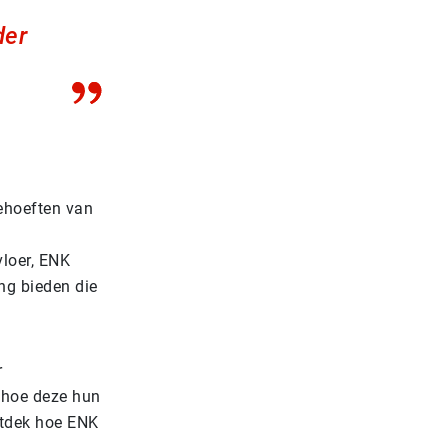
der
behoeften van
vloer, ENK
ing bieden die
r
n hoe deze hun
ntdek hoe ENK