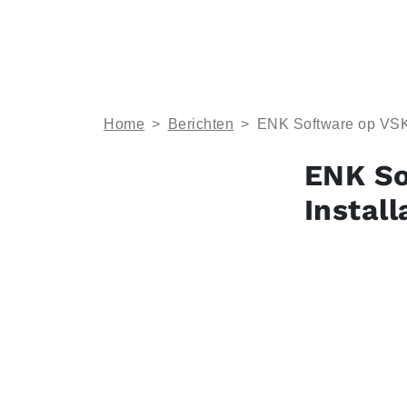
Home
>
Berichten
>
ENK Software op VSK+E
ENK So
Install