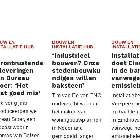
UW EN
BOUW EN
BOUW EN
STALLATIE HUB
INSTALLATIE HUB
INSTALLATI
‘Industrieel
Installa
erontrustende
bouwen? Onze
doet Ei
leveringen
stedenbouwku
in de ba
an Bureau
ndigen willen
vanwege
oer: ‘Het
baksteen’
emissieb
at goed mis’
Tim van Ee van TNO
Installatiebe
d vorig jaar
onderzocht waarom
Verspeek n
troduceerden we
het maken van
opdrachten
reau Stoer, een
woningbouwplannen
in Eindhov
dcast waarin
in Nederland
vanwege het
omas van Belzen
gemiddeld langer
emissiebele