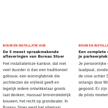
BOUW EN INSTALLATIE HUB
BOUW EN INSTALL
De 5 meest spraakmakende
Een complete 
afleveringen van Bureau Stoer
je parkeerplek
Het installatieloze kantoor, dat niet
Je persoonlijke
veel duurder is dan een traditioneel
laadpaal, zonder 
gebouw; een woningfabriek die
de visie achter 
architecten de vrijheid geeft en
onlangs door Mi
tegelijk iedere ontwikkelaar groots
gegooid. Er zij
laat denken; massaal binnenstedelijk
de pilots moete
bouwen; het recht op grondwater. In
Bureau Stoer werd het allemaal