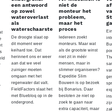
een antwoord
niet de
af
op zowel
monteur het
v
wateroverlast
probleem,
St
als
maar het
ga
waterschaarste
proces
Ein
at
De droogte slaat op
Iedereen zoekt
in
e
dit moment weer
monteurs. Maar wat
Bu
et
keihard toe. Dat
als de grootste winst
po
s
herinnert ons er weer
niet zit in méér
Th
eld
aan dat we veel
mensen, maar in
sa
r
zuiniger moeten
slimmer organiseren?
va
omgaan met het
Expeditie Slim
ge
regenwater dat valt.
Bouwen is op bezoek
sp
.
FieldFactors slaat het
bij Bonarius. Daar
ex
met Bluebloq op in de
besloten ze niet op
ins
ondergrond.
zoek te gaan naar
zij
extra capaciteit, maar
za