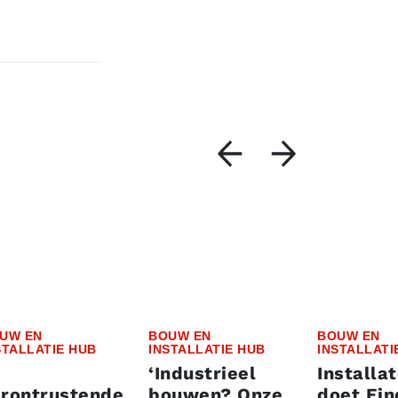
UW EN
BOUW EN
BOUW EN
STALLATIE HUB
INSTALLATIE HUB
INSTALLATI
‘Industrieel
Installa
erontrustende
bouwen? Onze
doet Ei