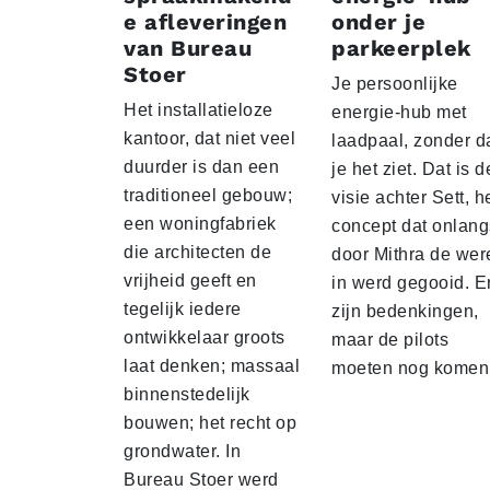
e afleveringen
onder je
van Bureau
parkeerplek
Stoer
Je persoonlijke
Het installatieloze
energie-hub met
kantoor, dat niet veel
laadpaal, zonder d
duurder is dan een
je het ziet. Dat is d
traditioneel gebouw;
visie achter Sett, h
een woningfabriek
concept dat onlang
die architecten de
door Mithra de wer
vrijheid geeft en
in werd gegooid. E
tegelijk iedere
zijn bedenkingen,
ontwikkelaar groots
maar de pilots
laat denken; massaal
moeten nog komen
binnenstedelijk
bouwen; het recht op
grondwater. In
Bureau Stoer werd