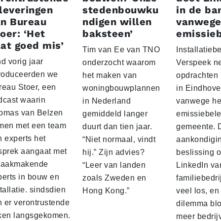
leveringen
stedenbouwku
in de ba
an Bureau
ndigen willen
vanwege
oer: ‘Het
baksteen’
emissieb
at goed mis’
Tim van Ee van TNO
Installatiebe
d vorig jaar
onderzocht waarom
Verspeek n
troduceerden we
het maken van
opdrachten
reau Stoer, een
woningbouwplannen
in Eindhov
dcast waarin
in Nederland
vanwege het
omas van Belzen
gemiddeld langer
emissiebele
men met een team
duurt dan tien jaar.
gemeente. 
n experts het
“Niet normaal, vindt
aankondigin
sprek aangaat met
hij.” Zijn advies?
beslissing 
raakmakende
“Leer van landen
LinkedIn va
perts in bouw en
zoals Zweden en
familiebedri
tallatie. sindsdien
Hong Kong.”
veel los, en
n er verontrustende
dilemma blo
ken langsgekomen.
meer bedrij