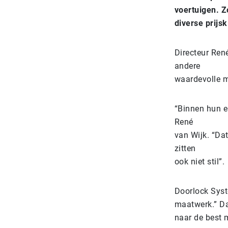
voertuigen. Z
diverse prij
Directeur René
andere
waardevolle ma
“Binnen hun e
René
van Wijk. “Dat
zitten
ook niet stil”.
Doorlock Syste
maatwerk.” Da
naar de best m