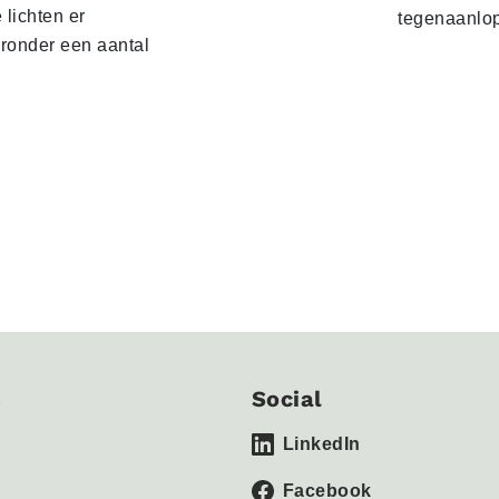
lichten er
tegenaanlo
eronder een aantal
s
Social
LinkedIn
Facebook