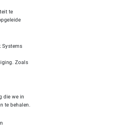
eit te
opgeleide
ck Systems
iging. Zoals
g die we in
n te behalen.
en