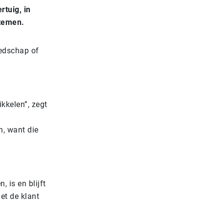
rtuig, in
temen.
eedschap of
kkelen”, zegt
n, want die
 is en blijft
t de klant