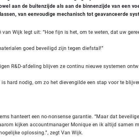
owel aan de buitenzijde als aan de
binnenzijde van een voe
sklassen, van eenvoudige mechanisch tot geavanceerde
sys
 van Wijk legt uit: “Hoe fijn is het, om te weten, dat uw ger
terialen goed beveiligd zijn tegen diefstal!”
igen R&D-afdeling blijven ze continu nieuwe systemen ontwi
 is hard nodig, om zo het dievengilde een stap voor te blijve
ms hanteert een no-nonsense garantie. “Maar dat beveiligen,
arom kijken accountmanager Monique en ik altijd samen me
ogelijke oplossing.”, zegt Van Wijk.