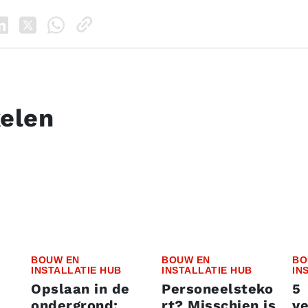
kelen
BOUW EN
BOUW EN
BO
INSTALLATIE HUB
INSTALLATIE HUB
IN
Opslaan in de
Personeelsteko
5
ondergrond:
rt? Misschien is
v