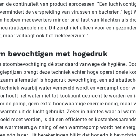
n de continuïteit van productieprocessen. “Een luchtvochti
vermindert de verspreiding van virussen en bacteriën,” legt
en hebben medewerkers minder snel last van klachten als dr
ncentratieproblemen. Dit zorgt niet alleen voor een gezonde
, maar verlaagt ook het ziekteverzuim.”
m bevochtigen met hogedruk
s stoombevochtiging dé standaard vanwege de hygiëne. Do
rgieprijzen brengt deze techniek echter hoge operationele ko
zaam alternatief is hogedruk bevochtiging, een adiabatisch
techniek waarbij water verneveld wordt en verdampt door w
or hoeft het water niet tot kookpunt gebracht te worden en i
voor de pomp, geen extra hoogwaardige energie nodig, maar w
warmte uit de lucht gebruikt. Zeker in ruimtes waar al war
koeld moet worden, is dit een efficiënte en kostenbesparende
t warmteterugwinning of een warmtepomp wordt het energi
ies nóg lager. Uit berekeningen blijkt dat hogedruk bevochti