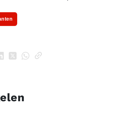
anten
kelen