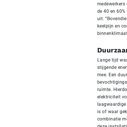
medewerkers e
de 40 en 60% 
uit. “Bovendi
keelpijn en co
binnenklimaat
Duurzaa
Lange tijd wa
stijgende ene
mee. Een duur
bevochtigings
ruimte. Hierdo
elektriciteit 
laagwaardige 
is of waar ge
combinatie me
deze installat