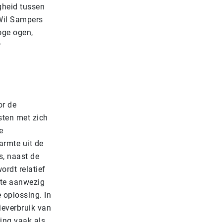
gheid tussen
 Wil Sampers
oge ogen,
r
or de
sten met zich
e
armte uit de
s, naast de
ordt relatief
mte aanwezig
 oplossing. In
everbruik van
ging vaak als