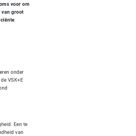
 soms voor om
t van groot
iciënte
veren onder
p de VSK+E
zond
gheid. Een te
ondheid van