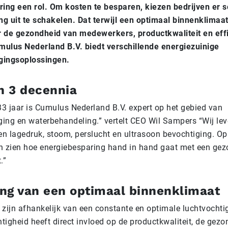
ing een rol. Om kosten te besparen, kiezen bedrijven er
ng uit te schakelen. Dat terwijl een optimaal binnenklimaa
r de gezondheid van medewerkers, productkwaliteit en eff
mulus Nederland B.V. biedt verschillende energiezuinige
gingsoplossingen.
n 3 decennia
33 jaar is Cumulus Nederland B.V. expert op het gebied van
ging en waterbehandeling.” vertelt CEO Wil Sampers “Wij le
en lagedruk, stoom, perslucht en ultrasoon bevochtiging. O
en zien hoe energiebesparing hand in hand gaat met een ge
.”
ng van een optimaal binnenklimaat
 zijn afhankelijk van een constante en optimale luchtvochti
tigheid heeft direct invloed op de productkwaliteit, de gez