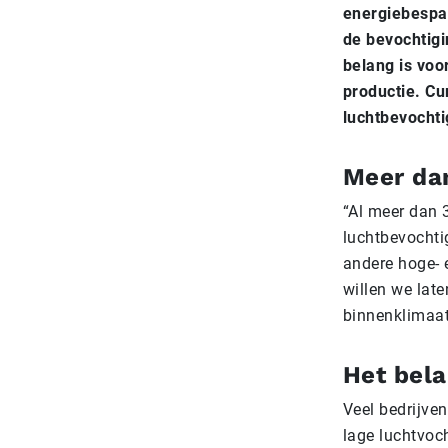
energiebespar
de bevochtigi
belang is voo
productie. Cu
luchtbevochti
Meer da
“Al meer dan 
luchtbevochti
andere hoge- 
willen we lat
binnenklimaat
Het bela
Veel bedrijven
lage luchtvoch