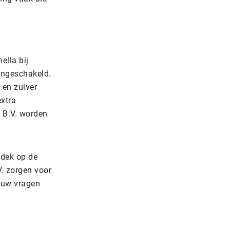
ella bij
ingeschakeld.
 en zuiver
xtra
d B.V. worden
dek op de
. zorgen voor
l uw vragen