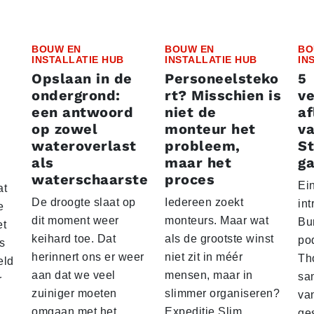
BOUW EN
BOUW EN
BO
INSTALLATIE HUB
INSTALLATIE HUB
IN
Opslaan in de
Personeelsteko
5
ondergrond:
rt? Misschien is
v
een antwoord
niet de
af
op zowel
monteur het
v
wateroverlast
probleem,
St
als
maar het
ga
waterschaarste
proces
Ein
at
De droogte slaat op
Iedereen zoekt
in
e
dit moment weer
monteurs. Maar wat
Bu
et
keihard toe. Dat
als de grootste winst
po
s
herinnert ons er weer
niet zit in méér
Th
eld
aan dat we veel
mensen, maar in
sa
r
zuiniger moeten
slimmer organiseren?
va
omgaan met het
Expeditie Slim
ge