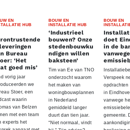
UW EN
BOUW EN
BOUW EN
STALLATIE HUB
INSTALLATIE HUB
INSTALLATI
‘Industrieel
Installa
erontrustende
bouwen? Onze
doet Ei
leveringen
stedenbouwku
in de ba
an Bureau
ndigen willen
vanwege
oer: ‘Het
baksteen’
emissieb
at goed mis’
Tim van Ee van TNO
Installatiebe
d vorig jaar
onderzocht waarom
Verspeek n
troduceerden we
het maken van
opdrachten
reau Stoer, een
woningbouwplannen
in Eindhov
dcast waarin
in Nederland
vanwege het
omas van Belzen
gemiddeld langer
emissiebele
men met een team
duurt dan tien jaar.
gemeente. 
n experts het
“Niet normaal, vindt
aankondigin
sprek aangaat met