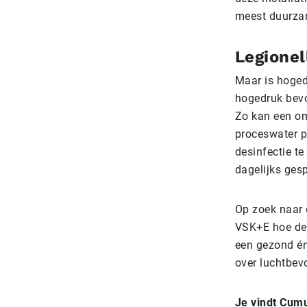
meest duurza
Legionel
Maar is hoged
hogedruk bevo
Zo kan een om
proceswater p
desinfectie t
dagelijks ges
Op zoek naar
VSK+E hoe de 
een gezond én
over luchtbev
Je vindt Cumu