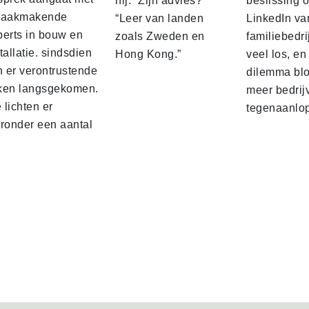
hij.” Zijn advies?
beslissing 
raakmakende
“Leer van landen
LinkedIn va
perts in bouw en
zoals Zweden en
familiebedri
tallatie. sindsdien
Hong Kong.”
veel los, en
n er verontrustende
dilemma blo
ken langsgekomen.
meer bedrij
lichten er
tegenaanlo
eronder een aantal