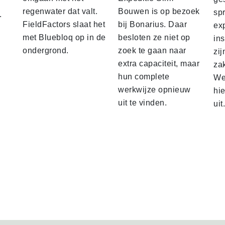
regenwater dat valt.
Bouwen is op bezoek
sp
.
FieldFactors slaat het
bij Bonarius. Daar
ex
met Bluebloq op in de
besloten ze niet op
ins
ondergrond.
zoek te gaan naar
zij
extra capaciteit, maar
za
hun complete
We 
werkwijze opnieuw
hi
uit te vinden.
uit.